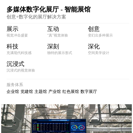
多媒体数字化展厅 - 智能展馆
创意+数字化的展厅解决方案
展示
互动
创意
视觉冲击盛宴
“真”视觉体验
变幻出多种展示
科技
深刻
深化
充满现代科技感
独特的展示形式
空间美学设计
沉浸式
沉浸式的视觉体验
服务体系
企业馆
党建馆
主题馆
产业馆
红色展馆
数字展厅