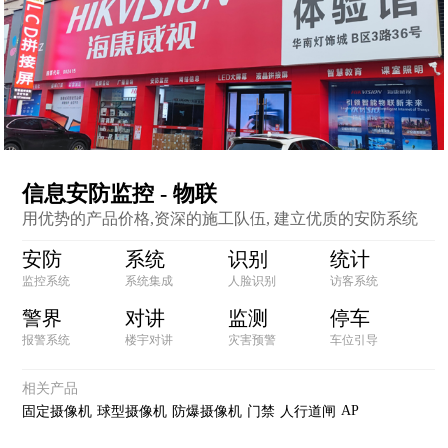
信息安防监控 - 物联
用优势的产品价格,资深的施工队伍, 建立优质的安防系统
安防
系统
识别
统计
监控系统
系统集成
人脸识别
访客系统
警界
对讲
监测
停车
报警系统
楼宇对讲
灾害预警
车位引导
相关产品
AP
固定摄像机
球型摄像机
防爆摄像机
门禁
人行道闸