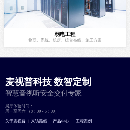
弱电工程
物联、系统、机房、综合布线、施工方案
麦视普科技 数智定制
智慧音视听安全交付专家
展厅体验时间：
周一至周六 （8：30 - 6：00）
关于麦视普
|
来访路线
|
产品中心
|
工程案例