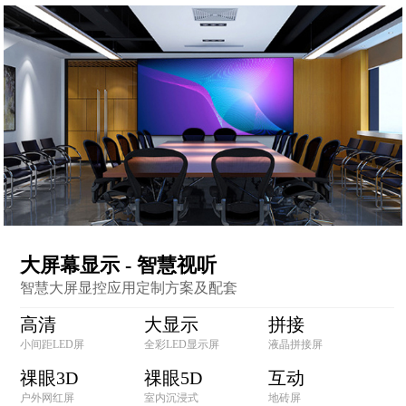
大屏幕显示 - 智慧视听
智慧大屏显控应用定制方案及配套
高清
大显示
拼接
小间距LED屏
全彩LED显示屏
液晶拼接屏
祼眼3D
祼眼5D
互动
户外网红屏
室内沉浸式
地砖屏