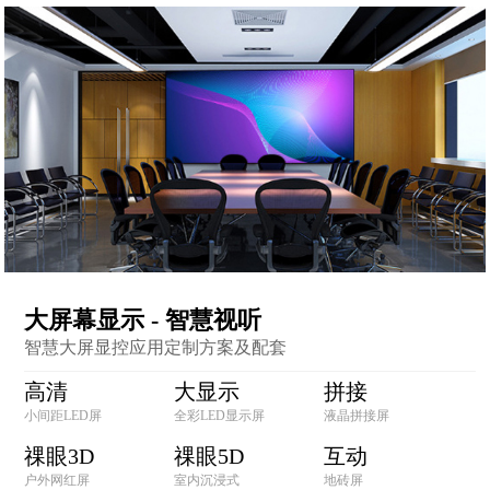
大屏幕显示 - 智慧视听
智慧大屏显控应用定制方案及配套
高清
大显示
拼接
小间距LED屏
全彩LED显示屏
液晶拼接屏
祼眼3D
祼眼5D
互动
户外网红屏
室内沉浸式
地砖屏