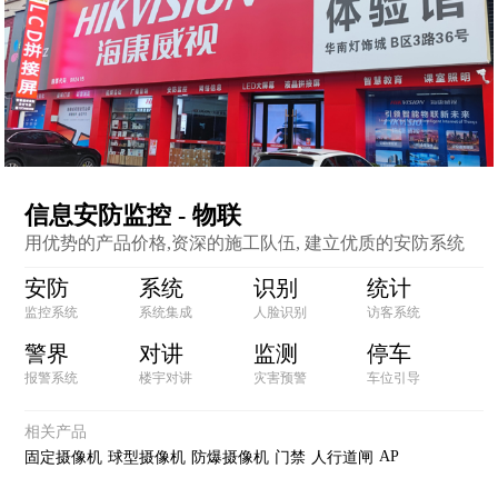
信息安防监控 - 物联
用优势的产品价格,资深的施工队伍, 建立优质的安防系统
安防
系统
识别
统计
监控系统
系统集成
人脸识别
访客系统
警界
对讲
监测
停车
报警系统
楼宇对讲
灾害预警
车位引导
相关产品
AP
固定摄像机
球型摄像机
防爆摄像机
门禁
人行道闸