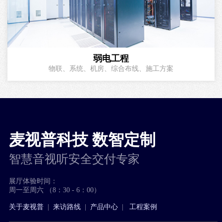
弱电工程
物联、系统、机房、综合布线、施工方案
麦视普科技 数智定制
智慧音视听安全交付专家
展厅体验时间：
周一至周六 （8：30 - 6：00）
关于麦视普
|
来访路线
|
产品中心
|
工程案例