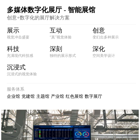
多媒体数字化展厅 - 智能展馆
创意+数字化的展厅解决方案
展示
互动
创意
视觉冲击盛宴
“真”视觉体验
变幻出多种展示
科技
深刻
深化
充满现代科技感
独特的展示形式
空间美学设计
沉浸式
沉浸式的视觉体验
服务体系
企业馆
党建馆
主题馆
产业馆
红色展馆
数字展厅